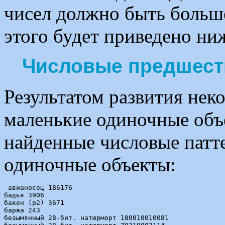
чисел должно быть больше
этого будет приведено ни
Числовые предшест
Результатом развития нек
маленькие одиночные об
найденные числовые патт
одиночные объекты:
 авианосец 186176

бадья 3906

бакен (p2) 3671

баржа 243

безымянный 28-бит. натюрморт 180010010081
