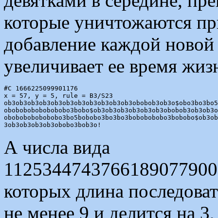
девятками в середине, пре
которые уничтожаются пр
добавление каждой новой 
увеличивает ее время жиз
#C 1666225099901176

x = 57, y = 5, rule = B3/S23

ob3ob3ob3ob3ob3ob3ob3ob3ob3ob3ob3obobob3ob3o$obo3bo3bo5
obobobobobobobobo3bobo$ob3ob3ob3ob3ob3ob3obobob3ob3ob3o
obobobobobobobo3bo5bobobo3bo3bo3bobobobobo3bobobo$ob3ob
А числа вида
11253447437661890779002
которых длина последоват
не менее 9 и делится на 3