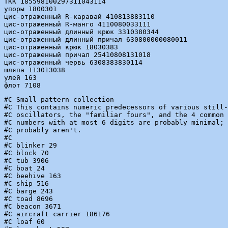
ТКК 185598100297311043114

упоры 1800301

цис-отраженный R-каравай 410813883110

цис-отраженный R-манго 4110080033111

цис-отраженный длинный крюк 3310380344

цис-отраженный длинный причал 630800000080011

цис-отраженный крюк 18030383

цис-отраженный причал 25410808131018

цис-отраженный червь 6308383830114

шляпа 113013038

улей 163

#C Small pattern collection

#C This contains numeric predecessors of various still-
#C oscillators, the "familiar fours", and the 4 common 
#C numbers with at most 6 digits are probably minimal; 
#C probably aren't.

#C

#C blinker 29

#C block 70

#C tub 3906

#C boat 24

#C beehive 163

#C ship 516

#C barge 243

#C toad 8696

#C beacon 3671

#C aircraft carrier 186176

#C loaf 60
