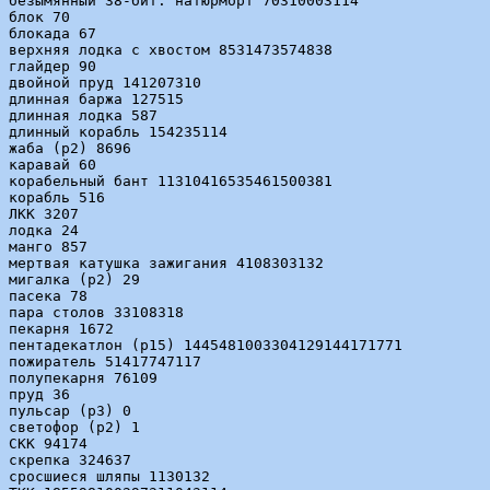
безымянный 38-бит. натюрморт 70310003114

блок 70

блокада 67

верхняя лодка с хвостом 8531473574838

глайдер 90

двойной пруд 141207310

длинная баржа 127515

длинная лодка 587

длинный корабль 154235114

жаба (p2) 8696

каравай 60

корабельный бант 11310416535461500381

корабль 516

ЛКК 3207

лодка 24

манго 857

мертвая катушка зажигания 4108303132

мигалка (p2) 29

пасека 78

пара столов 33108318

пекарня 1672

пентадекатлон (p15) 1445481003304129144171771

пожиратель 51417747117

полупекарня 76109

пруд 36

пульсар (p3) 0

светофор (p2) 1

СКК 94174

скрепка 324637

сросшиеся шляпы 1130132
