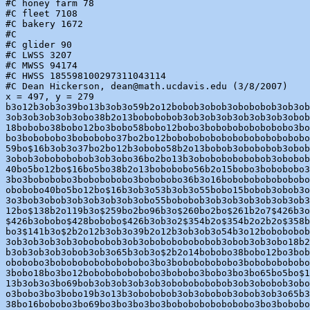
#C honey farm 78

#C fleet 7108

#C bakery 1672

#C

#C glider 90

#C LWSS 3207

#C MWSS 94174

#C HWSS 185598100297311043114

#C Dean Hickerson, dean@math.ucdavis.edu (3/8/2007)

x = 497, y = 279

b3o12b3ob3o39bo13b3ob3o59b2o12bobob3obob3obobobob3ob3ob
3ob3ob3ob3ob3obo38b2o13bobobobob3ob3ob3ob3ob3ob3ob3obob
18bobobo38bobo12bo3bobo58bobo12bobo3bobobobobobobobo3bo
bo3bobobobo3bobobobo37bo2bo12bobobobobobobobobobobobobo
59bo$16b3ob3o37bo2bo12b3obobo58b2o13bobob3obobobob3obob
3obob3obobobobob3ob3obo36bo2bo13b3obobobobobobob3obobob
40bo5bo12bo$16bo5bo38b2o13bobobobo56b2o15bobo3bobobobo3
3bo3bobobobo3bobobobobo3bobobobo36b3o16bobobobobobobobo
obobobo40bo5bo12bo$16b3ob3o53b3ob3o55bobo15bobob3obob3o
3o3bob3obob3ob3ob3ob3ob3obo55bobobob3ob3ob3ob3ob3ob3ob3
12bo$138b2o119b3o$259bo2bo96b3o$260bo2bo$261b2o7$426b3o
$426b3obobo$428bobobo$426b3ob3o2$354b2o$354b2o2b2o$358b
bo3$141b3o$2b2o12b3ob3o39b2o12b3ob3ob3o54b3o12bobobobob
3ob3ob3ob3ob3obobobob3ob3obobobobobobob3obob3ob3obo18b2
b3ob3ob3ob3obob3ob3o65b3ob3o$2b2o14bobobo38bobo12bo3bob
obobobo3bobobobobobobobobo3bo3bobobobobobo3bobobobobobo
3bobo18bo3bo12bobobobobobobo3bobobo3bobo3bo3bo65bo5bo$1
13b3ob3o3bo69bob3ob3ob3ob3ob3obobobobobob3ob3obobob3obo
o3bobo3bo3bobo19b3o13b3obobobob3ob3obobob3obob3ob3o65b3
38bo16bobobo3bo69bo3bo3bo3bo3bobobobobobobobo3bo3bobobo