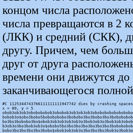
концом числа расположено
числа превращаются в 2 
(ЛКК) и средний (СКК), 
другу. Причем, чем больш
друг от друга расположен
времени они движутся до 
заканчивающегося полной
#C 1125344743766111111111947742 dies by crashing spaces
x = 89, y = 5

obob3ob3ob3obobobobob3obobob3ob3ob3ob3obobobobobobobobo
bobob3o$obo3bobo5bobobobobo3bobobo3bo3bobo3bo3bobobobob
bo3bo3bobobo3bo$obob3ob3ob3ob3ob3o3bob3ob3o3bob3ob3obob
b3ob3o3bo3bob3ob3o$obobo5bo3bo3bo3bo3bo3bo3bo3bobobobob
bobo3bo3bo3bo3bo3bobo$obob3ob3ob3o3bo3bo3bo3bob3o3bob3o