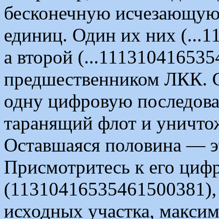
бесконечную исчезающую 
единиц. Один их них (...1
а второй (...1113104165354
предшественником ЛКК. С
одну цифровую последова
таранящий флот и уничто
Оставшаяся половина — э
Присмотритесь к его циф
(11310416535461500381), 
исходных участка, макси