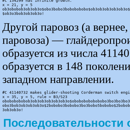
#C 154299 has infinite growth.

x = 21, y = 5

ob3obobob3ob3ob3o$obo3bobo3bobobobobo$ob3ob3ob3ob3ob3o$
Другой паровоз (а вернее,
паровоза) — глайдеропро
образуется из числа 41140
образуется в 148 поколени
западном направлении.
#C 41140732 makes glider-shooting Corderman switch engi
x = 35, y = 5, rule = B3/S23

obobobobobob3ob3ob3ob3ob3ob3o$obobobobobobobo3bo3bo3bo3
obo3bob3ob3ob3ob3o$2bobobo3bobobo3bo3bobo5bobobo$2bobob
Последовательности 