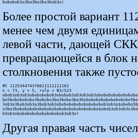
Более простой вариант 11
менее чем двумя единицам
левой части, дающей СКК,
превращающейся в блок на
столкновения также пусто
#C 112534474376611111111162

x = 73, y = 5, rule = B3/S23

obob3ob3ob3obobobobob3obobob3ob3ob3ob3obobobobobobobobo
bo5bobobobobo3bobobo3bo3bobo3bo3bobobobobobobobobobo5bo
3ob3o3bob3ob3o3bob3ob3obobobobobobobobobob3ob3o$obobo5b
o3bo3bobobobobobobobobobobobobobobobobo$obob3ob3ob3o3bo
Другая правая часть чисел