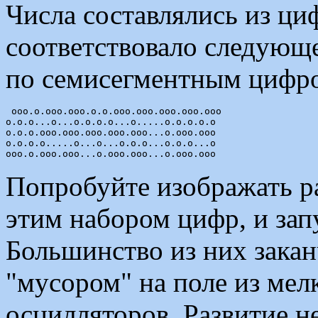
Числа составлялись из ци
соответствовало следующ
по семисегментным цифро
 ooo.o.ooo.ooo.o.o.ooo.ooo.ooo.ooo.ooo

o.o.o...o...o.o.o.o...o.....o.o.o.o.o

o.o.o.ooo.ooo.ooo.ooo.ooo...o.ooo.ooo

o.o.o.o.....o...o...o.o.o...o.o.o...o

Попробуйте изображать ра
этим набором цифр, и зап
Большинство из них зака
"мусором" на поле из мел
осцилляторов. Развитие н