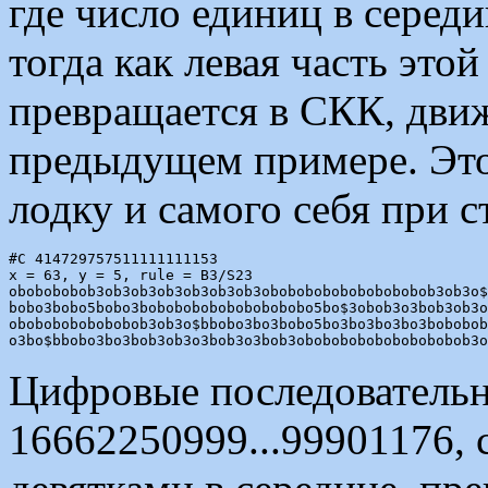
где число единиц в середи
тогда как левая часть это
превращается в СКК, дви
предыдущем примере. Эт
лодку и самого себя при 
#C 414729757511111111153

x = 63, y = 5, rule = B3/S23

obobobobob3ob3ob3ob3ob3ob3ob3obobobobobobobobobob3ob3o$
bobo3bobo5bobo3bobobobobobobobobobo5bo$3obob3o3bob3ob3o
obobobobobobobob3ob3o$bbobo3bo3bobo5bo3bo3bo3bo3bobobob
Цифровые последовательн
16662250999...99901176, с