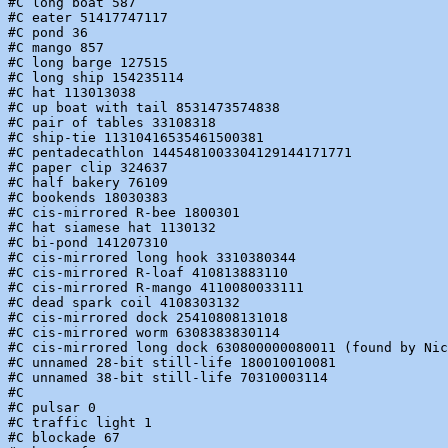
#C long boat 587

#C eater 51417747117

#C pond 36

#C mango 857

#C long barge 127515

#C long ship 154235114

#C hat 113013038

#C up boat with tail 8531473574838

#C pair of tables 33108318

#C ship-tie 11310416535461500381

#C pentadecathlon 1445481003304129144171771

#C paper clip 324637

#C half bakery 76109

#C bookends 18030383

#C cis-mirrored R-bee 1800301

#C hat siamese hat 1130132

#C bi-pond 141207310

#C cis-mirrored long hook 3310380344

#C cis-mirrored R-loaf 410813883110

#C cis-mirrored R-mango 4110080033111

#C dead spark coil 4108303132

#C cis-mirrored dock 25410808131018

#C cis-mirrored worm 6308383830114

#C cis-mirrored long dock 630800000080011 (found by Nic
#C unnamed 28-bit still-life 180010010081

#C unnamed 38-bit still-life 70310003114

#C

#C pulsar 0

#C traffic light 1

#C blockade 67
