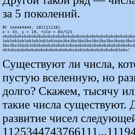
за 5 поколений.
#C 144444444, 1811111181

x = 33, y = 19, rule = B3/S23

obobobobobobobobobobobobobobobobo$obobobobobobobobobobo
3ob3ob3ob3ob3ob3ob3ob3o$o3bo3bo3bo3bo3bo3bo3bo3bo$o3bo3
3bo3bo10$ob3obobobobobobob3obo$obobobobobobobobobobobo$
Существуют ли числа, ко
пустую вселенную, но раз
долго? Скажем, тысячу ил
такие числа существуют. 
развитие чисел следующ
1125344743766111...11194