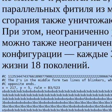
параллельных фитиля из м
сгорания также уничтожают
При этом, неограниченно 
можно также неограничен
конфигурации — каждые 3
жизни 18 поколений.
#C 1125344743766189077900222222222222222222222222006674
#C The 2's in the middle form two lines of blinkers, wh
#C opposite ends.

x = 217, y = 5, rule = B3/S23

obob3ob3ob3obobobobob3obobob3ob3ob3ob3obob3ob3ob3ob3ob3
3ob3ob3ob3ob3ob3ob3ob3ob3ob3ob3ob3ob3ob3ob3ob3ob3ob3ob3
3ob3ob3ob3ob3obobob3obobob3obobo$obo3bobo5bobobobobo3bo
3bobobobobobobo3bo3bobobobobobobo3bo3bo3bo3bo3bo3bo3bo3
3bo3bo3bo3bo3bo3bo3bo3bo3bo3bo3bo3bobobobobobo3bo5bobob
o$obob3ob3ob3ob3ob3o3bob3ob3o3bob3ob3obob3ob3obobo3bo3b