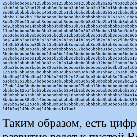
256bobobobo17$253bo5bo$253bo5bo$253b2o3b2o2$249b3o2b2ob
b3ob3ob3o32bo12bobob3ob3obob3ob3ob3ob3o33b2o16bobobobob
3o66bobobobobobo14b3o$o2bo12bobobo3bobobo32b3o12bobo3bo
obobo32bo2bo15bobobobo3bobobo3bo3bobobobo68b2o3b2o16bob
3ob3o29bo15bobob3obobobob3obobob3ob3o32bo2bo15bob3obob3
bo91bobo$bo14bobobobo3bobobo30b3o12bobo3bobobobo3bobobo
13bo3bobobo3bobo3bo3bobobobo68b2o3b2o16bobo$16b3ob3ob3o
3ob3obob3ob3ob3ob3o35bo2bo12bo3bobob3ob3o3bob3obob3o66b
3o$140bo2bo105b3o2b2ob2o2b3o$141b2o$253b2o3b2o$253bo5bo
14b3ob3ob3obo30b2o15b3ob3ob3obobobob3ob3ob3ob3obobob3ob
b3obob3ob3ob3ob3ob3obobobobo$o17bobo5bobo31bo15bobobo5b
5bobobobobo3bobobo14bo3bo14bo3bobobobo3bobobobobo3bobob
3o3bobo31bobo13b3ob3ob3obob3o3bob3ob3o3bob3ob3ob3ob3o15
bob3ob3obobob3ob3ob3o$2b2o14bobobo3bobo32bobo12bobo3bo3
o3bo3bobobo3bobobo33bo3bobobobo3bobobobobo3bo3bo3bo$16b
12b3ob3ob3obo3bo3bob3ob3o3bo3bob3ob3ob3o15b4o12b3ob3obo
3bo3bo$139bo3bo$139b2o24$2b2o12bob3ob3obob3ob3o25bo2bo1
b3obob3o38bo14bobobob3ob3obob3ob3ob3ob3obobob3o$o2bo12b
27b4o14bo3bobobobobobo3bobobobo37bobo13bobobobobobobobo
obobobo$2o14bob3ob3obo3bob3o41b3ob3obobobob3ob3obob3o37
ob3obob3ob3ob3ob3obobobobo$16bobobobobobo3bobobo25b4o14
3bobobobo38b3o14bobobobobobobo3bobobobobo3bobobobobo$16
3o25bo2bo12b3ob3obob3ob3ob3obob3o55bobob3ob3obob3ob3ob3
Таким образом, есть цифр
развитие ведет к пустой В