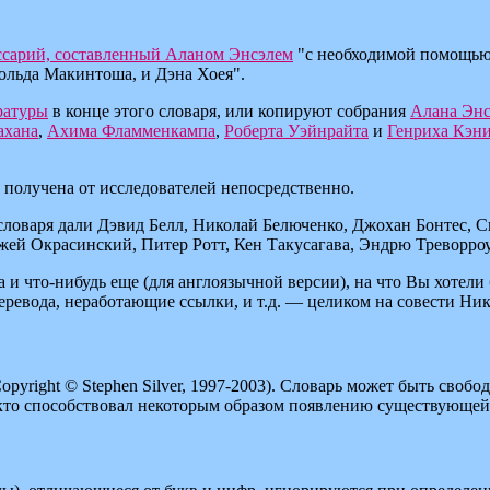
ссарий, составленный Аланом Энсэлем
"с необходимой помощью 
рольда Макинтоша, и Дэна Хоея".
ратуры
в конце этого словаря, или копируют собрания
Алана Энс
ахана
,
Ахима Фламменкампа
,
Роберта Уэйнрайта
и
Генриха Кэн
 получена от исследователей непосредственно.
ловаря дали Дэвид Белл, Николай Белюченко, Джохан Бонтес, С
ей Окрасинский, Питер Ротт, Кен Такусагава, Эндрю Треворро
 и что-нибудь еще (для англоязычной версии), на что Вы хотел
еревода, неработающие ссылки, и т.д. — целиком на совести Ни
yright © Stephen Silver, 1997-2003). Словарь может быть свобод
, кто способствовал некоторым образом появлению существующей 