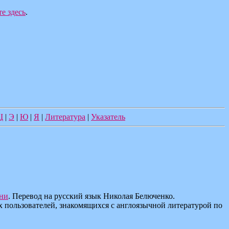
е здесь
.
Щ
|
Э
|
Ю
|
Я
|
Литература
|
Указатель
ни
. Перевод на русский язык Николая Белюченко.
х пользователей, знакомящихся с англоязычной литературой по