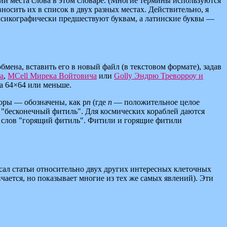
и места слова в этом словаре. (Многие термины используются
вносить их в список в двух разных местах. Действительно, я
ксикографически предшествуют буквам, а латинские буквы —
мена, вставить его в новый файл (в текстовом формате), задав
а
,
MCell Мирека Войтовича
или
Golly Эндрю Треворроу и
а 64×64 или меньше.
оры — обозначены, как p
n
(где
n
— положительное целое
 "бесконечный фитиль". Для космических кораблей даются
м слов "горящий фитиль". Фитили и горящие фитили
сал статьи относительно двух других интересных клеточных
ается, но показывает многие из тех же самых явлений). Эти