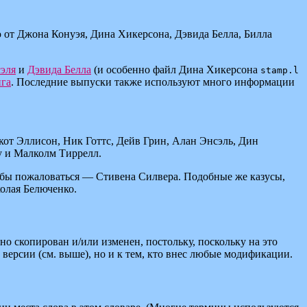
от Джона Конуэя, Дина Хикерсона, Дэвида Белла, Билла
эля
и
Дэвида Белла
(и особенно файл Дина Хикерсона
stamp.l
ига
. Последние выпуски также используют много информации
кот Эллисон, Ник Готтс, Дейв Грин, Алан Энсэль, Дин
у и Малколм Тиррелл.
и бы пожаловаться — Стивена Силвера. Подобные же казусы,
колая Белюченко.
но скопирован и/или изменен, постольку, поскольку на это
версии (см. выше), но и к тем, кто внес любые модификации.