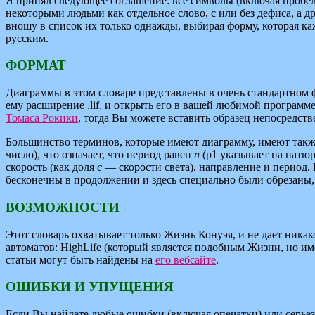
Я принял следующее соглашение: все символы (включая пробел
некоторыми людьми как отдельное слово, с или без дефиса, а др
вношу в список их только однажды, выбирая форму, которая к
русским.
ФОРМАТ
Диаграммы в этом словаре представлены в очень стандартном фо
ему расширение .lif, и открыть его в вашей любимой програм
Томаса Рокики
, тогда Вы можете вставить образец непосредст
Большинство терминов, которые имеют диаграмму, имеют также
число), что означает, что период равен
n
(p1 указывает на натю
скорость (как доля
c
— скорости света), направление и период
бесконечны в продолжении и здесь специально были обрезаны, 
ВОЗМОЖНОСТИ
Этот словарь охватывает только Жизнь Конуэя, и не дает ника
автоматов: HighLife (который является подобным Жизни, но им
статьи могут быть найдены на
его вебсайте
.
ОШИБКИ И УПУЩЕНИЯ
Если Вы найдете любые ошибки (включая опечатки) или серьез