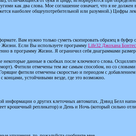
ы), отличающиеся от букв и цифр, игнорируются при определени
угими как два слова. Мое соглашение означает, что я не должен 
ажется наиболее общеупотребительной или разумной.) Цифры ле
рмате. Вам нужно только суметь скопировать образец в буфер об
ме Жизни. Если Вы используете программу
Life32 Джохана Бонтес
венно в программу Жизни. Я ограничил себя диаграммами размер
 некоторые данные в скобках после ключевого слова. Осциллят
рморт). Фитили отмечены тем же самым способом, но со словами
. Горящие фитили отмечены скоростью и периодом с добавление
с концами, устойчивыми везде, где это возможно.
кой информации о других клеточных автоматах. Дэвид Белл напи
еет крошечный репликатор) и День и Ночь (который сильно отлич
ные упущения, то, пожалуйста сообщите мне.