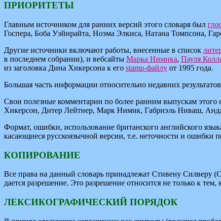
ПРИОРИТЕТЫ
Главным источником для ранних версий этого словаря был
гло
Госпера, Боба Уэйнрайта, Ноэма Элкиса, Натана Томпсона, Га
Другие источники включают работы, внесенные в список
лите
в последнем собрании), и вебсайты
Марка Нимика
,
Пауля Колл
из заголовка Дина Хикерсона к его
stamp-файлу
от 1995 года.
Большая часть информации относительно недавних результатов
Свои полезные комментарии по более ранним выпускам этого с
Хикерсон, Дитер Лейтнер, Марк Нимик, Габриэль Ниваш, Андж
Формат, ошибки, использование британского английского языка
касающиеся русскоязычной версии, т.е. неточности и ошибки п
КОПИРОВАНИЕ
Все права на данный словарь принадлежат Стивену Силверу (Cop
дается разрешение. Это разрешение относится не только к тем
ЛЕКСИКОГРАФИЧЕСКИЙ ПОРЯДОК