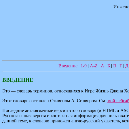
Инжене
Введение
|
1-9
|
A-Z
|
А
|
Б
|
В
|
Г
|
Д
ВВЕДЕНИЕ
Это — словарь терминов, относящихся к Игре Жизнь Джона Хо
Этот словарь составлен Стивеном А. Силвером. См.
мой вебса
Последние англоязычные версии этого словаря (и HTML и ASC
Русскоязычная версия и контактная информация для пользоват
данной теме, к словарю приложен англо-русский указатель, ко