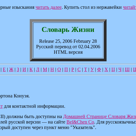
рные изыскания
читать далее
. Купить стол из нержавейки
читайт
Словарь Жизни
Release 25, 2006 February 28
Русский перевод от 02.04.2006
HTML версия
|
Е
|
Ж
|
З
|
И
|
К
|
Л
|
М
|
Н
|
О
|
П
|
Р
|
С
|
Т
|
У
|
Ф
|
Х
|
Ц
|
Ч
|
Ш
|
ртона Конуэя.
йт
для контактной информации.
II) должны быть доступны на
Домашней Странице Словаря Жиз
елей русской версии — на сайте
Bel&Chen Co
. Для русскоязычны
торый доступен через пункт меню "Указатель".