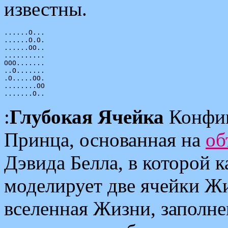
известны.
......O...

......O.O.

......OO..

..........

OOO.......

..O.......

.O.....OO.

........OO

:
Глубокая Ячейка
Конфиг
Принца, основанная на
об
Дэвида Белла, в которой 
моделирует две ячейки Ж
вселенная Жизни, заполн