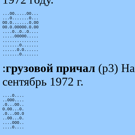
...OO.....OO...

...O.......O...

OO.O.......O.OO

OO.O.OOOOO.O.OO

....O..O..O....

.....OOOOO.....

...............

.......O.......

......O.O......

:
грузовой причал
(p3) Н
сентябрь 1972 г.
....O....

..OOO....

.O...OO..

O.OO...O.

.O...OO.O

..OO...O.

....OOO..
