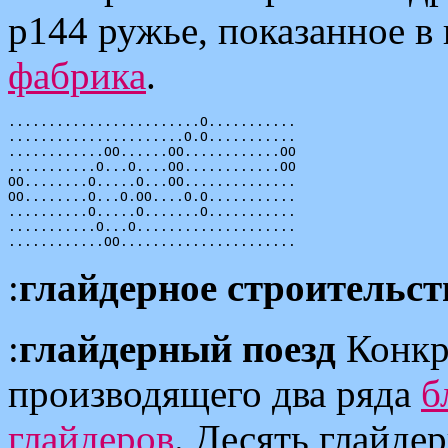
p144 ружье, показанное в
фабрика
.
........................O...........

......................O.O...........

............OO......OO............OO

...........O...O....OO............OO

OO........O.....O...OO..............

OO........O...O.OO....O.O...........

..........O.....O.......O...........

...........O...O....................

:
глайдерное строительст
:
глайдерный поезд
Конкр
производящего два ряда
б
глайдеров
. Десять глайде