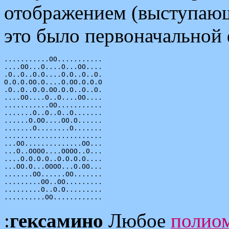
отображением (выступаю
это было первоначальной
...........OO...........

....OO...O....O...OO....

.O..O..O.O....O.O..O..O.

O.O.O.OO.O....O.OO.O.O.O

.O..O..O.O.OO.O.O..O..O.

....OO....O..O....OO....

...........OO...........

.......O..O..O..O.......

......O.OO....OO.O......

.......O........O.......

........................

...OO..............OO...

...O..OOOO....OOOO..O...

....O.O.O.O..O.O.O.O....

...OO.O...OOOO...O.OO...

.......OO......OO.......

.........OO..OO.........

.........O..O.O.........

:
гексамино
Любое
полио