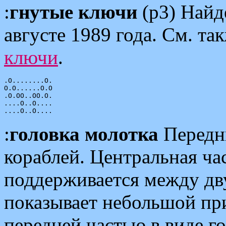
:
гнутые ключи
(p3) Найд
августе 1989 года. См. та
ключи
.
.O........O.

O.O......O.O

.O.OO..OO.O.

....O..O....

:
головка молотка
Передн
кораблей. Центральная ча
поддерживается между д
показывает небольшой п
передней частью в виде г