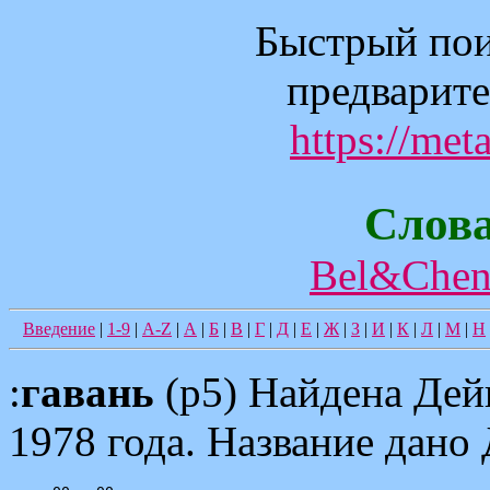
Быстрый пои
предварите
https://met
Слов
Bel&Chen
Введение
|
1-9
|
A-Z
|
А
|
Б
|
В
|
Г
|
Д
|
Е
|
Ж
|
З
|
И
|
К
|
Л
|
М
|
Н
:
гавань
(p5) Найдена Дей
1978 года. Название дан