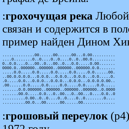
:
грохочущая река
Любо
связан и содержится в п
пример найден Дином Хик
..............OO......OO......OO...O.OO..........

....O........O..O....O..O....O..O..OO.O..........

O..O.O....O...OO..O...OO..O...O.O.....O.OO.......

OOOO.O..OOOOOO..OOOOOO..OOOOOO..OOOOOO.O.O.......

.....O.O.....O.O.....O.O.....O.O.....O.O......OO.

..OO.O.O.O.O...O.O.O...O.O.O...O.O.O...O.O.....O.

.O.....O.O...O.O.O...O.O.O...O.O.O...O.O.O.O.OO..

.OO......O.O.....O.O.....O.O.....O.O.....O.O.....

.......O.O.OOOOOO..OOOOOO..OOOOOO..OOOOOO..O.OOOO

.......OO.O.....O.O...O..OO...O..OO...O....O.O..O

..........O.OO..O..O....O..O....O..O........O....

:
грошовый переулок
(p4
1972 году.