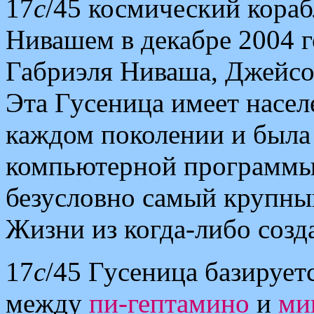
17
c
/45 космический кора
Нивашем в декабре 2004 г
Габриэля Ниваша, Джейсо
Эта Гусеница имеет насел
каждом поколении и была
компьютерной программы
безусловно самый крупны
Жизни из когда-либо созд
17
c
/45 Гусеница базирует
между
пи-гептамино
и
ми