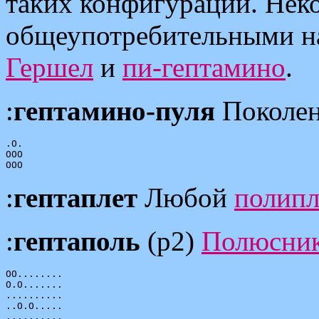
таких конфигураций. Неко
общеупотребительными 
Гершел
и
пи-гептамино
.
:
гептамино-пуля
Поколен
.O.

OOO

:
гептаплет
Любой
полипл
:
гептаполь
(p2)
Полюсни
OO........

O.O.......

..........

..O.O.....

..........
