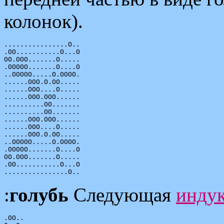
колонок).
................O..

.OO...........O...O

OO.OOO.......O.....

.OOOOO.......O....O

..OOOOO.....O.OOOO.

......OOO.O.OO.....

......OOO....O.....

......OOO.OOO......

..........OO.......

..........OO.......

......OOO.OOO......

......OOO....O.....

......OOO.O.OO.....

..OOOOO.....O.OOOO.

.OOOOO.......O....O

OO.OOO.......O.....

.OO...........O...O

:
голубь
Следующая
инду
.OO..
