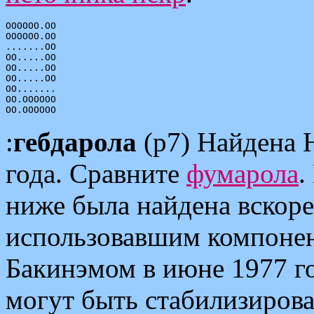
OOOOOO.OO

OOOOOO.OO

.......OO

OO.....OO

OO.....OO

OO.....OO

OO.......

OO.OOOOOO

:
гебдарола
(p7) Найдена 
года. Сравните
фумарола
.
ниже была найдена вскор
использовавшим компоне
Бакинэмом в июне 1977 го
могут быть стабилизиров