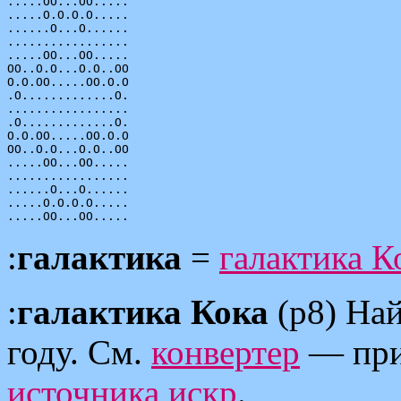
.....OO...OO.....

.....O.O.O.O.....

......O...O......

.................

.....OO...OO.....

OO..O.O...O.O..OO

O.O.OO.....OO.O.O

.O.............O.

.................

.O.............O.

O.O.OO.....OO.O.O

OO..O.O...O.O..OO

.....OO...OO.....

.................

......O...O......

.....O.O.O.O.....

:
галактика
=
галактика К
:
галактика Кока
(p8) На
году. См.
конвертер
— при
источника искр
.