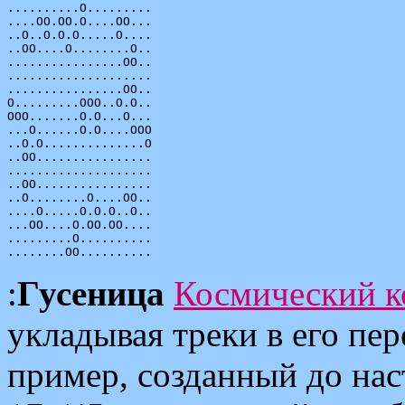
..........O.........

....OO.OO.O....OO...

..O..O.O.O.....O....

..OO....O........O..

................OO..

....................

................OO..

O.........OOO..O.O..

OOO.......O.O...O...

...O......O.O....OOO

..O.O..............O

..OO................

....................

..OO................

..O........O....OO..

....O.....O.O.O..O..

...OO....O.OO.OO....

.........O..........

:
Гусеница
Космический к
укладывая треки в его пе
пример, созданный до на