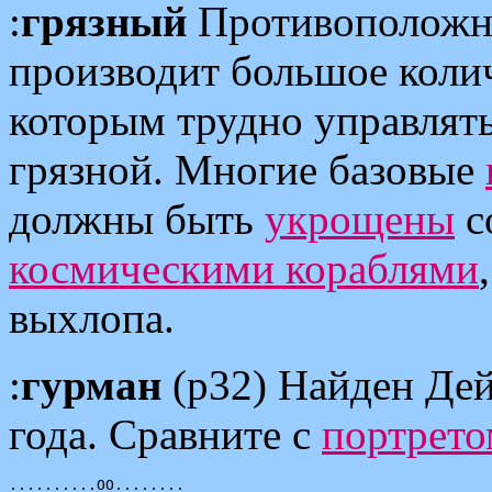
:
грязный
Противополож
производит большое колич
которым трудно управлять
грязной. Многие базовые
должны быть
укрощены
с
космическими кораблями
выхлопа.
:
гурман
(p32) Найден Дей
года. Сравните с
портрет
..........OO........
