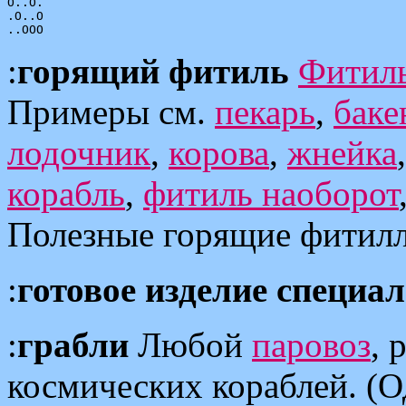
O..O.

.O..O

:
горящий фитиль
Фитил
Примеры см.
пекарь
,
бак
лодочник
,
корова
,
жнейка
корабль
,
фитиль наоборот
Полезные горящие фитил
:
готовое изделие специа
:
грабли
Любой
паровоз
, 
космических кораблей. (О