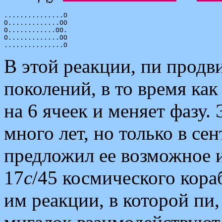
...............O

O.............OO

O............OO.

O.............OO

В этой реакции, пи продв
поколений, в то время как
на 6 ячеек и меняет фазу.
много лет, но только в се
предложил ее возможное 
17
c
/45 космического кора
им реакции, в которой пи