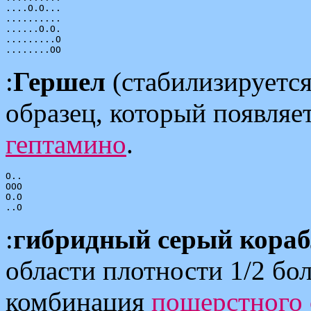
....O.O...

..........

......O.O.

.........O

:
Гершел
(стабилизируетс
образец, который появляе
гептамино
.
O..

OOO

O.O

:
гибридный серый кора
области плотности 1/2 бо
комбинация
пошерстного 