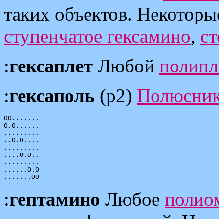
таких объектов. Некотор
ступенчатое гексамино
,
ст
:
гексаплет
Любой
полипл
:
гексаполь
(p2)
Полюсни
OO.......

O.O......

.........

..O.O....

.........

....O.O..

.........

......O.O

:
гептамино
Любое
полио